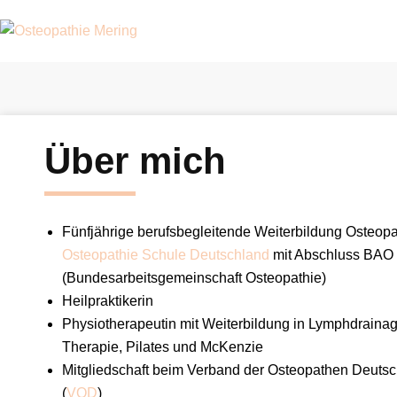
Skip
to
content
Über mich
Fünfjährige berufsbegleitende Weiterbildung Osteopa
Osteopathie Schule Deutschland
mit Abschluss BAO 
(Bundesarbeitsgemeinschaft Osteopathie)
Heilpraktikerin
Physiotherapeutin mit Weiterbildung in Lymphdraina
Therapie, Pilates und McKenzie
Mitgliedschaft beim Verband der Osteopathen Deutsc
(
VOD
)